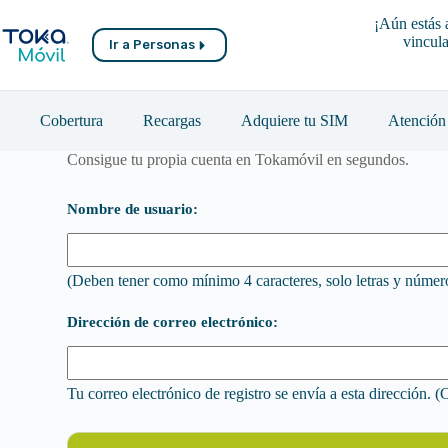
Saltar
¡Aún estás 
al
vincula
contenido
Ir a Personas
Cobertura
Recargas
Adquiere tu SIM
Atención 
Consigue tu propia cuenta en Tokamóvil en segundos.
Nombre de usuario:
(Deben tener como mínimo 4 caracteres, solo letras y númer
Dirección de correo electrónico:
Tu correo electrónico de registro se envía a esta dirección. 