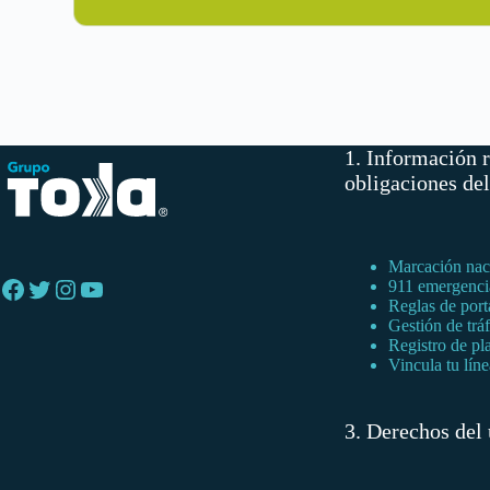
1. Información r
obligaciones de
Marcación naci
Facebook
Twitter
Instagram
YouTube
911 emergenci
Reglas de port
Gestión de trá
Registro de pla
Vincula tu líne
3. Derechos del 