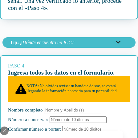
señal. Una vez verificado lo anterior, procede
con el «Paso 4».
Tip:
¿Dónde encuentro mi ICC?
PASO 4
Ingresa todos los datos en el formulario.
NOTA:
No olvides revisar tu bandeja de sms, te estará
llegando la información necesaria para tu portabilidad
Nombre completo
Número a conservar:
Confirmar número a portar: