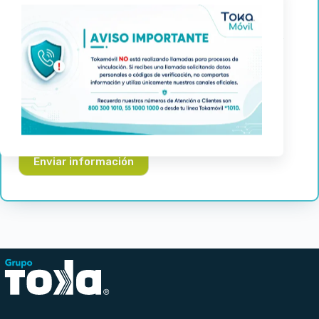
NIP (obtenido en el paso 3 desde la SIM de tu proveedor
anterior):
ICCID (Este dato lo podrás encontrar en la tarjeta SIM de tu
nueva compañía, es el numero de 19 dígitos. Ejemplo:
8952130131520632502):
CURP:
Fecha en la que deseas hacer la portabilidad: