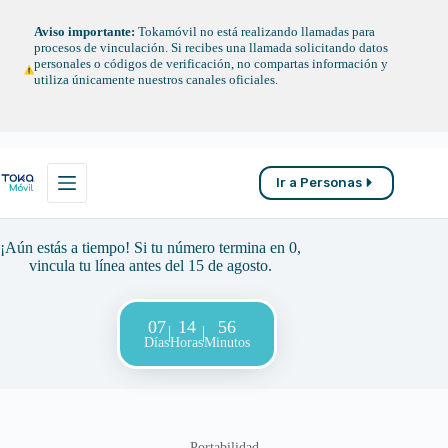
Saltar
al
Aviso importante:
Tokamóvil no está realizando llamadas para
contenido
procesos de vinculación. Si recibes una llamada solicitando datos
personales o códigos de verificación, no compartas información y
utiliza únicamente nuestros canales oficiales.
Ir a Personas
¡Aún estás a tiempo! Si tu número termina en 0,
vincula tu línea antes del 15 de agosto.
07
14
56
Días
Horas
Minutos
Portabilidad