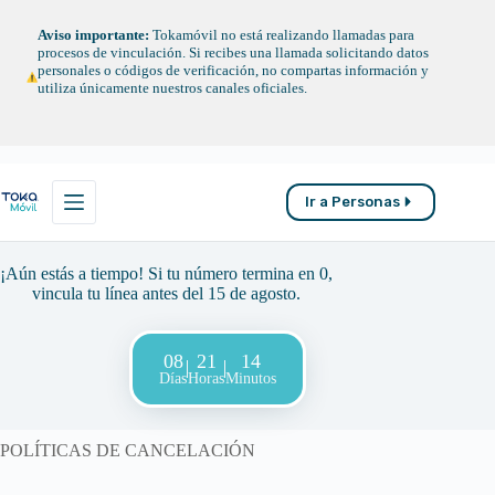
Saltar
al
Aviso importante:
Tokamóvil no está realizando llamadas para
contenido
procesos de vinculación. Si recibes una llamada solicitando datos
personales o códigos de verificación, no compartas información y
utiliza únicamente nuestros canales oficiales.
Ir a Personas
¡Aún estás a tiempo! Si tu número termina en 0,
vincula tu línea antes del 15 de agosto.
08
21
14
Días
Horas
Minutos
POLÍTICAS DE CANCELACIÓN