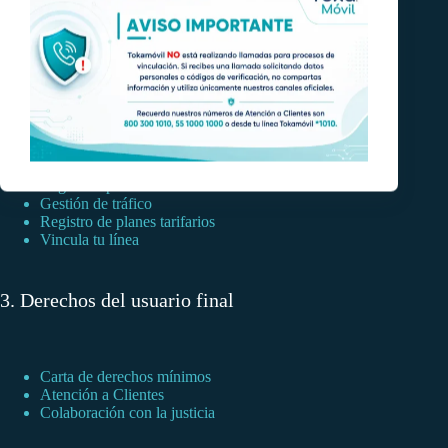
1. Información regulatoria y obligaciones del
concesionario
Marcación nacional a 10 dígitos
911 emergencias
Reglas de portabilidad
Gestión de tráfico
Registro de planes tarifarios
Vincula tu línea
3. Derechos del usuario final
Carta de derechos mínimos
Atención a Clientes
Colaboración con la justicia