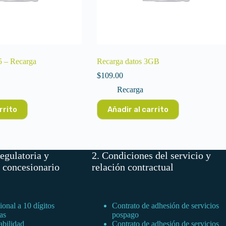
 – Recarga
Recarga datos 3GB
$
109.00
Recarga
rrito
Añadir al carrito
egulatoria y
2. Condiciones del servicio y
l concesionario
relación contractual
onal a 10 dígitos
Contrato de adhesión de servicios
as
pospago
abilidad
Contrato de adhesión de servicios