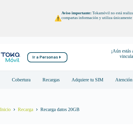
Saltar
al
contenido
Aviso importante:
Tokamóvil no está realiza
compartas información y utiliza únicamente n
¡Aún estás 
vincula
Ir a Personas
Cobertura
Recargas
Adquiere tu SIM
Atención 
Inicio
Recarga
Recarga datos 20GB