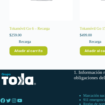
Tokamóvil Go 6 – Recarga
Tokamóvil Go 15
$
259.00
$
499.00
Recarga
Recarga
Añadir al carrito
Añadir al ca
1. Información r
obligaciones de
Marcación naci
Facebook
Twitter
Instagram
YouTube
911 emergenci
Reglas de port