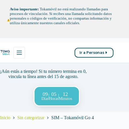
Saltar
al
Aviso importante:
Tokamóvil no está realizando llamadas para
contenido
procesos de vinculación. Si recibes una llamada solicitando datos
personales o códigos de verificación, no compartas información y
utiliza únicamente nuestros canales oficiales.
Ir a Personas
¡Aún estás a tiempo! Si tu número termina en 0,
vincula tu línea antes del 15 de agosto.
09
05
12
Días
Horas
Minutos
Inicio
Sin categorizar
SIM – Tokamóvil Go 4