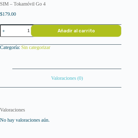
SIM – Tokamóvil Go 4
$
179.00
SIM
Añadir al carrito
-
Tokamóvil
Go
Categoría:
Sin categorizar
4
cantidad
Valoraciones (0)
Valoraciones
No hay valoraciones aún.