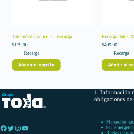
Tokamóvil Conoce 5 – Recarga
Recarga datos 
$
179.00
$
499.00
Recarga
Recarga
Añadir al carrito
Añadir al ca
1. Información r
obligaciones de
Marcación naci
Facebook
Twitter
Instagram
YouTube
911 emergenci
Reglas de port