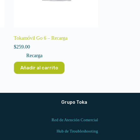
Tokamóvil Go 6 – Recarga
$
259.00
Recarga
Añadir al carrito
Grupo Toka
Red de Atención Comercial
Hub de Troubleshooting