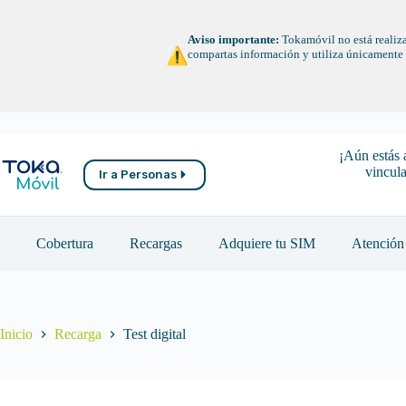
Saltar
al
contenido
Aviso importante:
Tokamóvil no está realiza
compartas información y utiliza únicamente n
¡Aún estás 
vincula
Ir a Personas
Cobertura
Recargas
Adquiere tu SIM
Atención 
Inicio
Recarga
Test digital