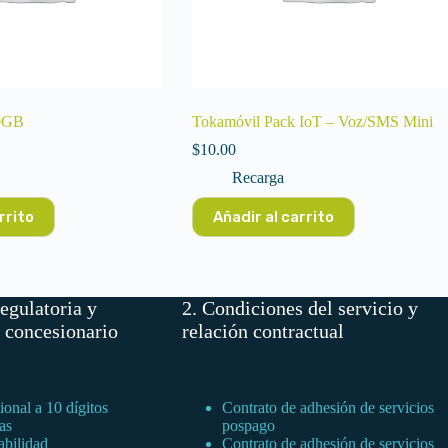
20GB
Tokamóvil Pack IoT – Voz/SMS Mini
$
10.00
Recarga
rrito
Añadir al carrito
egulatoria y
2. Condiciones del servicio y
l concesionario
relación contractual
onal a 10 dígitos
Contrato de adhesión de servicios
as
pospago
abilidad
Contrato de adhesión de servicios