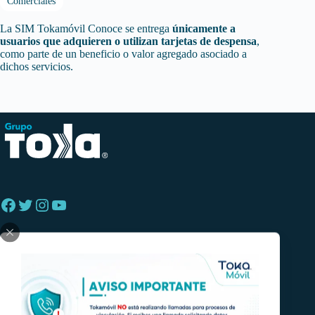
Comerciales
La SIM Tokamóvil Conoce se entrega
únicamente a
usuarios que adquieren o utilizan tarjetas de despensa
,
como parte de un beneficio o valor agregado asociado a
dichos servicios.
Facebook
Twitter
Instagram
YouTube
1. Información regulatoria y obligaciones del
concesionario