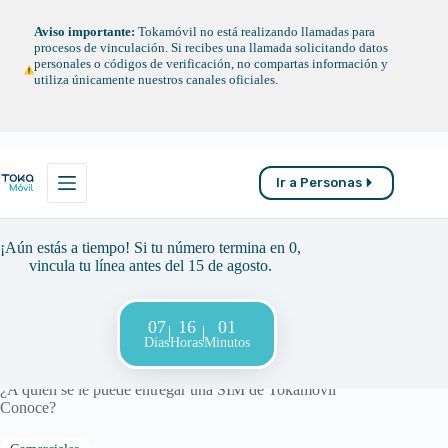
Saltar
al
Aviso importante:
Tokamóvil no está realizando llamadas para
contenido
procesos de vinculación. Si recibes una llamada solicitando datos
personales o códigos de verificación, no compartas información y
utiliza únicamente nuestros canales oficiales.
Ir a Personas
¡Aún estás a tiempo! Si tu número termina en 0,
vincula tu línea antes del 15 de agosto.
07
16
01
Días
Horas
Minutos
¿A quién se le puede entregar una SIM de Tokamóvil
Conoce?